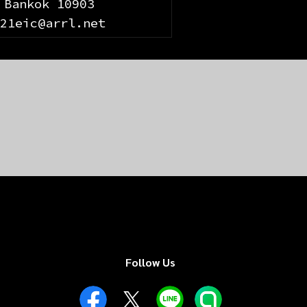
Bankok 10903
e21eic@arrl.net
Follow Us