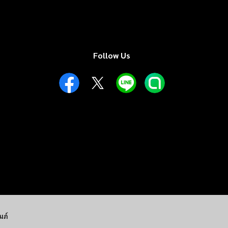
Follow Us
มภ์