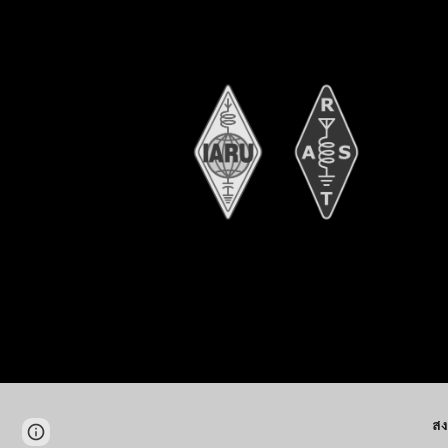
สง
Page
Google Sites
Report abuse