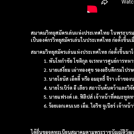
สมาคมวิทยุสมัครเล่นแห่งประเทศไทย ในพระบรมร
เป็นองค์กรวิทยุสมัครเล่นในประเทศไทย ก่อตั้งขึ้นเมื
สมาคมวิทยุสมัครเล่นแห่งประเทศไทย ก่อตั้งขึ้นมาโ
พันโทกำชัย โชติกุล จเรทหารศูนย์การทหาร
นายเสงี่ยม เผ่าทองศุข รองอธิบดีกรมไปรษ
นายโยนัส เอ็ดดี้ หรือ อมฤทธิ์ จิรา เจ้าของบ
นายโรเบิร์ต อี เลียว สถาบันค้นคว้าและวิ
นายแฟรงค์ เอ. ฟิลิปส์ เจ้าหน้าที่คณะทูตท
ร้อยเอกเคนเนธ เอ็ม. ไอริช จูเนียร์ เจ้าหน
ได้ยื่นขอจดทะเบียนสมาคมตามพระราชบัญญัติวัฒนธร