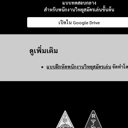
แบบทดสอบกลาง
สำหรับพนักงานวิทยุสมัครเล่นขั้นต้น
เปิดใน Google Drive
ดูเพิ่มเติม
แบบฝึกหัดพนักงานวิทยุสมัครเล่น
จัดทำโด