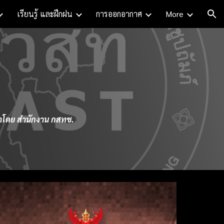
เรียนรู้ และฝึกฝน
การออกอากาศ
More
ion
ำโดย สำนักงาน กสทช.