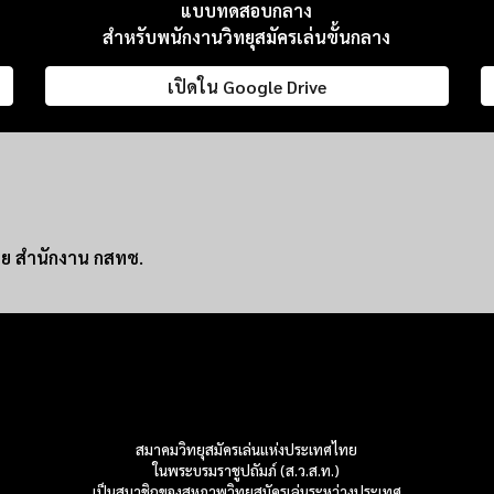
แบบทดสอบกลาง
สำหรับพนักงานวิทยุสมัครเล่นขั้นกลาง
เปิดใน Google Drive
ย สำนักงาน กสทช.
สมาคมวิทยุสมัครเล่นแห่งประเทศไทย
ในพระบรมราชูปถัมภ์ (ส.ว.ส.ท.)
เป็นสมาชิกของสหภาพวิทยุสมัครเล่น
ระหว่างประเทศ