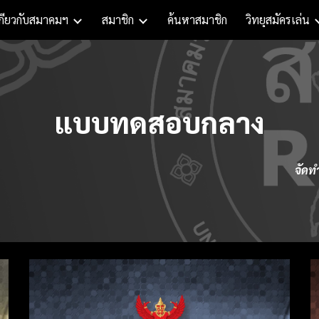
กี่ยวกับสมาคมฯ
สมาชิก
ค้นหาสมาชิก
วิทยุสมัครเล่น
ip to main content
Skip to navigat
แบบทดสอบกลาง
จัดท