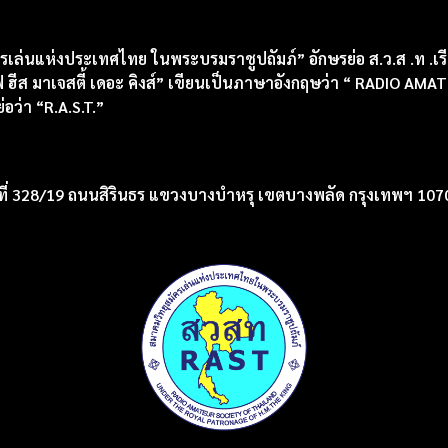
ครเล่นแห่งประเทศไทย ในพระบรมราชูปถัมภ์” อักษรย่อ ส.ว.ส .ท .เรี
ฟ ฮีส มาเจสตี้ เดอะ คิงส์” เขียนเป็นภาษาอังกฤษว่า “ RADIO
ว่า “R.A.S.T.”
ที่ 328/19 ถนนสิรินธร แขวงบางบำหรุ เขตบางพลัด กรุงเทพฯ 107