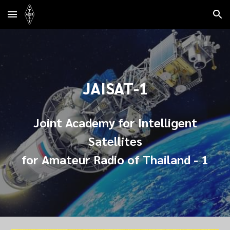
Skip to main content
Skip to navigation
JAISAT-1
Joint Academy for Intelligent
Satellites
for Amateur Radio of Thailand
- 1