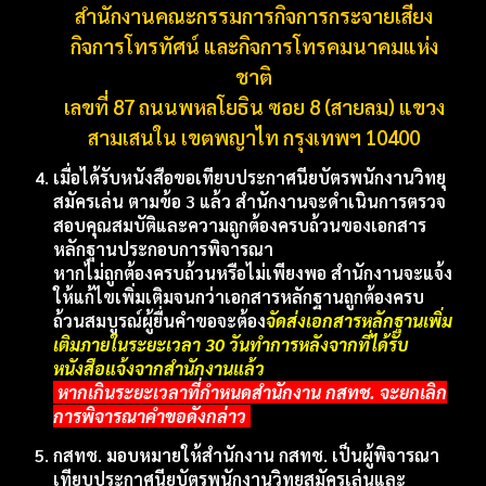
สำนักงานคณะกรรมการกิจการกระจายเสียง
กิจการโทรทัศน์ และกิจการโทรคมนาคมแห่ง
ชาติ
เลขที่ 87 ถนนพหลโยธิน ซอย 8 (สายลม) แขวง
สามเสนใน เขตพญาไท กรุงเทพฯ 10400
เมื่อได้รับหนังสือขอเทียบประกาศนียบัตรพนักงานวิทยุ
สมัครเล่น ตามข้อ 3 แล้ว สํานักงานจะดําเนินการตรวจ
สอบคุณสมบัติและความถูกต้องครบถ้วนของเอกสาร
หลักฐานประกอบการพิจารณา
หากไม่ถูกต้องครบถ้วนหรือไม่เพียงพอ สํานักงานจะแจ้ง
ให้แก้ไขเพิ่มเติมจนกว่าเอกสารหลักฐานถูกต้องครบ
ถ้วนสมบูรณ์ผู้ยื่นคําขอจะต้อง
จัดส่งเอกสารหลักฐานเพิ่ม
เติมภายในระยะเวลา 30 วันทําการหลังจากที่ได้รับ
หนังสือแจ้งจากสํานักงานแล้ว
หากเกินระยะเวลาที่กําหนดสํานักงาน กสทช. จะยกเลิก
การพิจารณาคําขอดังกล่าว
กสทช.
มอบหมายให้สํานักงาน กสทช. เป็นผู้พิจารณา
เทียบประกาศนียบัตรพนักงานวิทยุสมัครเล่นและ