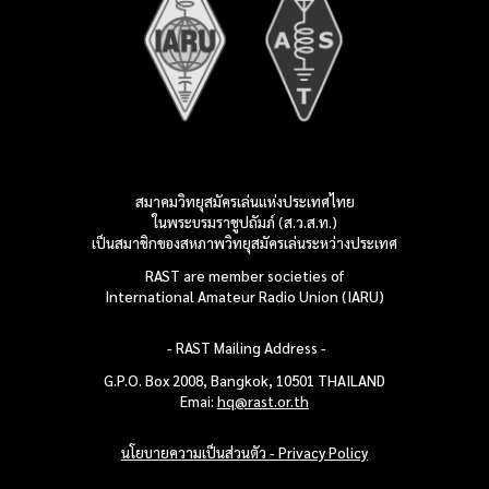
สมาคมวิทยุสมัครเล่นแห่งประเทศไทย
ในพระบรมราชูปถัมภ์ (ส.ว.ส.ท.)
เป็นสมาชิกของสหภาพวิทยุสมัครเล่น
ระหว่างประเทศ
RAST are member societies of
International Amateur Radio Union (IARU)
- RAST Mailing
Address -
G.P.O. Box 2008, Bangkok, 10501
THAILAND
Emai:
hq@rast.or.th
นโยบายความเป็นส่วนตัว - Privacy Policy