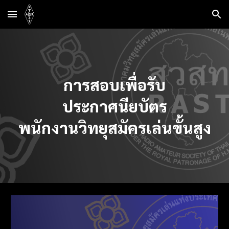
Skip to main content
Skip to navigation
การสอบเพื่อรับ
ประกาศนียบัตร
พนักงานวิทยุสมัครเล่นขั้น
สูง